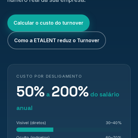
Calcular o custo do turnover
Como a ETALENT reduz o Turnover
CUSTO POR DESLIGAMENTO
50%
200%
a
do salário
anual
Visível (diretos)
30–40%
Oculto (indiretos)
60–70%